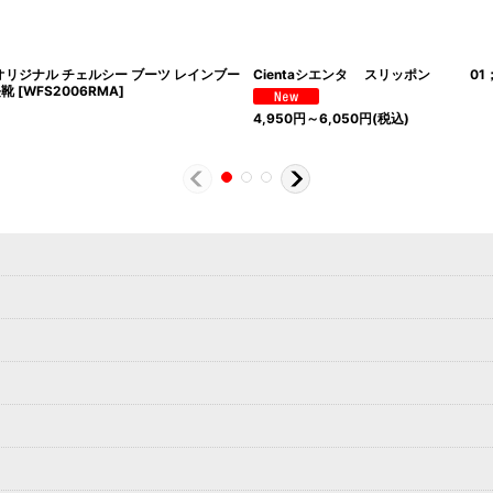
R オリジナル チェルシー ブーツ レインブー
Cientaシエンタ スリッポン 01；
長靴
[
WFS2006RMA
]
4,950
円
～6,050
円
(税込)