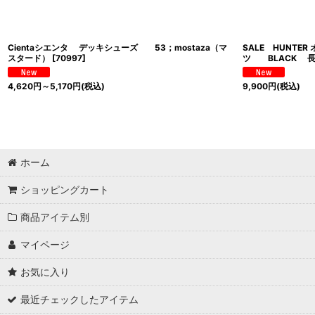
Cientaシエンタ デッキシューズ 53；mostaza（マ
SALE HUNTE
スタード）
[
70997
]
ツ BLACK 
4,620
円
～5,170
円
(税込)
9,900
円
(税込)
ホーム
ショッピングカート
商品アイテム別
マイページ
お気に入り
最近チェックしたアイテム