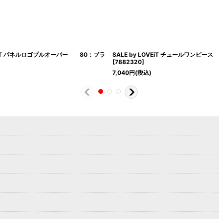
OVEiT パネルロゴプルオーバー 80：ブラ
SALE by LOVEiT チュールワンピー
[
7882320
]
7,040
円
(税込)