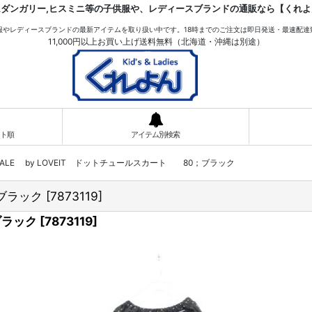
ムダンガリー,ヒスミニ等の子供服や、レディースブランドの通販なら【くれよ
服やレディースブランドの最新アイテムを取り扱い中です。18時までのご注文は即日発送・最速配達
11,000円以上お買い上げ送料無料（北海道・沖縄は別途）
ト順
アイテム別検索
SALE by LOVEIT ドットチュールスカート 80；ブラック
；ブラック
[
7873119
]
ブラック
[
7873119
]