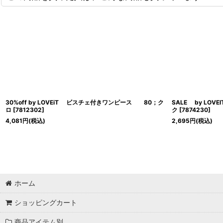
30%off by LOVEiT ビスチェ付きワンピース 80；ク
SALE by LO
ロ
[
7812302
]
ク
[
7874230
]
4,081
円
(税込)
2,695
円
(税込)
ホーム
ショッピングカート
商品アイテム別