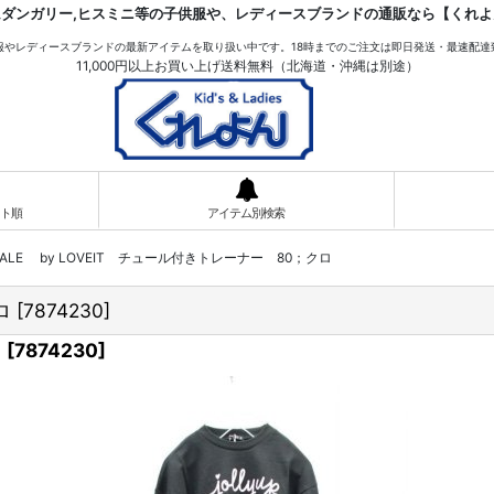
ムダンガリー,ヒスミニ等の子供服や、レディースブランドの通販なら【くれよ
服やレディースブランドの最新アイテムを取り扱い中です。18時までのご注文は即日発送・最速配達
11,000円以上お買い上げ送料無料（北海道・沖縄は別途）
ト順
アイテム別検索
SALE by LOVEIT チュール付きトレーナー 80；クロ
ロ
[
7874230
]
ロ
[
7874230
]