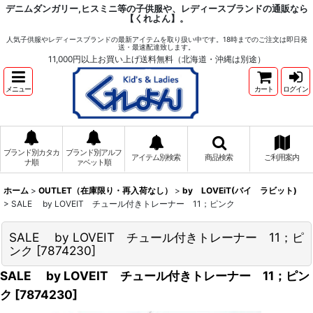
デニムダンガリー,ヒスミニ等の子供服や、レディースブランドの通販なら
【くれよん】。
人気子供服やレディースブランドの最新アイテムを取り扱い中です。18時までのご注文は即日発
送・最速配達致します。
11,000円以上お買い上げ送料無料（北海道・沖縄は別途）
メニュー
カート
ログイン
ブランド別カタカ
ブランド別アルフ
アイテム別検索
商品検索
ご利用案内
ナ順
ァベット順
ホーム
>
OUTLET（在庫限り・再入荷なし）
>
by LOVEiT(バイ ラビット)
>
SALE by LOVEIT チュール付きトレーナー 11；ピンク
SALE by LOVEIT チュール付きトレーナー 11；ピ
ンク
[
7874230
]
SALE by LOVEIT チュール付きトレーナー 11；ピン
ク
[
7874230
]