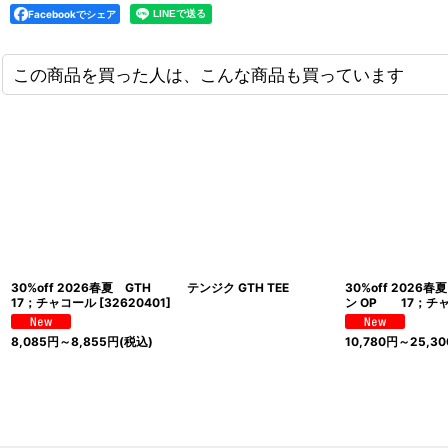
Facebookでシェア
この商品を買った人は、こんな商品も買っています
30%off 2026春夏 GTH テンジク GTH TEE
30%off 20
17；チャコール
[
32620401
]
ン OP 17；チ
8,085
円
～8,855
円
(税込)
10,780
円
～25,30