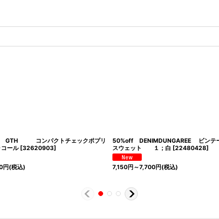
26春夏 GTH コンパクトチェックポプリ
50%off DENIMDUNGAREE ビン
ャコール
[
32620903
]
スウェット １；白
[
22480428
]
0
円
(税込)
7,150
円
～7,700
円
(税込)