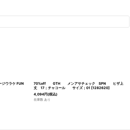
テージウラケ FUN
70%off GTH メンアサチェック SPN ヒザ上
丈 17；チャコール サイズ；01
[
1282620
]
4,094
円
(税込)
在庫数 あり