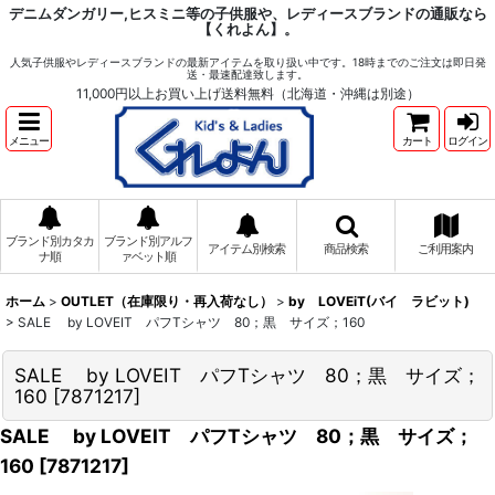
デニムダンガリー,ヒスミニ等の子供服や、レディースブランドの通販なら
【くれよん】。
人気子供服やレディースブランドの最新アイテムを取り扱い中です。18時までのご注文は即日発
送・最速配達致します。
11,000円以上お買い上げ送料無料（北海道・沖縄は別途）
メニュー
カート
ログイン
ブランド別カタカ
ブランド別アルフ
アイテム別検索
商品検索
ご利用案内
ナ順
ァベット順
ホーム
>
OUTLET（在庫限り・再入荷なし）
>
by LOVEiT(バイ ラビット)
>
SALE by LOVEIT パフTシャツ 80；黒 サイズ；160
SALE by LOVEIT パフTシャツ 80；黒 サイズ；
160
[
7871217
]
SALE by LOVEIT パフTシャツ 80；黒 サイズ；
160
[
7871217
]