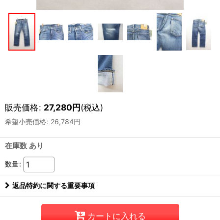
販売価格
:
27,280
円
(税込)
希望小売価格
:
26,784
円
在庫数 あり
数量
:
返品特約に関する重要事項
カートに入れる