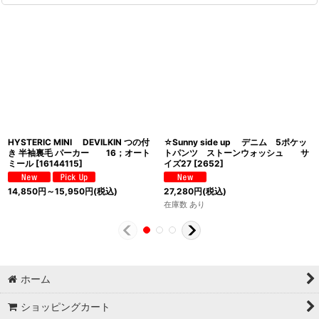
HYSTERIC MINI DEVILKIN つの付
☆Sunny side up デニム 5ポケッ
き 半袖裏毛 パーカー 16；オート
トパンツ ストーンウォッシュ サ
ミール
[
16144115
]
イズ27
[
2652
]
14,850
円
～15,950
円
(税込)
27,280
円
(税込)
在庫数 あり
ホーム
ショッピングカート