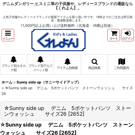
デニムダンガリー,ヒスミニ等の子供服や、レディースブランドの通販なら
【くれよん】。
人気子供服やレディースブランドの最新アイテムを取り扱い中です。18時までのご注文は即日発
送・最速配達致します。
11,000円以上お買い上げ送料無料（北海道・沖縄は別途）
メニュー
カート
ログイン
ブランド別カタカ
ブランド別アルフ
アイテム別検索
商品検索
ご利用案内
ナ順
ァベット順
ホーム
>
Sunny side up（サニーサイドアップ）
>
☆Sunny side up デニム 5ポケットパンツ ストーンウォッシュ サイズ
26
☆Sunny side up デニム 5ポケットパンツ ストー
ンウォッシュ サイズ26
[
2652
]
☆Sunny side up デニム 5ポケットパンツ ストーン
ウォッシュ サイズ26
[
2652
]