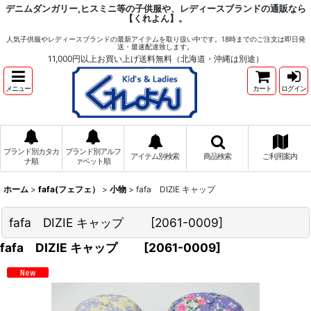
デニムダンガリー,ヒスミニ等の子供服や、レディースブランドの通販なら
【くれよん】。
人気子供服やレディースブランドの最新アイテムを取り扱い中です。18時までのご注文は即日発
送・最速配達致します。
11,000円以上お買い上げ送料無料（北海道・沖縄は別途）
メニュー
カート
ログイン
ブランド別カタカ
ブランド別アルフ
アイテム別検索
商品検索
ご利用案内
ナ順
ァベット順
ホーム
>
fafa(フェフェ）
>
小物
>
fafa DIZIE キャップ
fafa DIZIE キャップ
[
2061-0009
]
fafa DIZIE キャップ
[
2061-0009
]