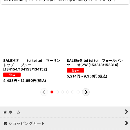
SALE秋冬 toi toi toi マーリン
SALE秋冬 toi toi toi フォールパン
トップ ブルー
ツ オフW
[
153313/153314
]
[
134154/134153/134152
]
5,214
円
～9,350
円
(税込)
4,488
円
～12,650
円
(税込)
ホーム
ショッピングカート