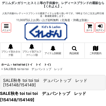
デニムダンガリー,ヒスミニ等の子供服や、レディースブランドの通販なら
【くれよん】。
人気子供服やレディースブランドの最新アイテムを取り扱い中です。18時までのご注文は即日発
送・最速配達致します。
11,000円以上お買い上げ送料無料（北海道・沖縄は別途）
メニュー
カート
ログイン
ブランド別カタカ
ブランド別アルフ
アイテム別検索
商品検索
ご利用案内
ナ順
ァベット順
ホーム
>
toi toi toi (トイ トイ トイ)
>
SALE秋冬 toi toi toi デュパントップ レッド
SALE秋冬 toi toi toi デュパントップ レッド
[
154148/154149
]
SALE秋冬 toi toi toi デュパントップ レッド
[
154148/154149
]