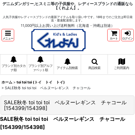
デニムダンガリー,ヒスミニ等の子供服や、レディースブランドの通販なら
【くれよん】。
人気子供服やレディースブランドの最新アイテムを取り扱い中です。18時までのご注文は即日発
送・最速配達致します。
11,000円以上お買い上げ送料無料（北海道・沖縄は別途）
メニュー
カート
ログイン
ブランド別カタカ
ブランド別アルフ
アイテム別検索
商品検索
ご利用案内
ナ順
ァベット順
ホーム
>
toi toi toi (トイ トイ トイ)
>
SALE秋冬 toi toi toi ベルヌーレギンス チャコール
SALE秋冬 toi toi toi ベルヌーレギンス チャコール
[
154399/154398
]
SALE秋冬 toi toi toi ベルヌーレギンス チャコール
[
154399/154398
]