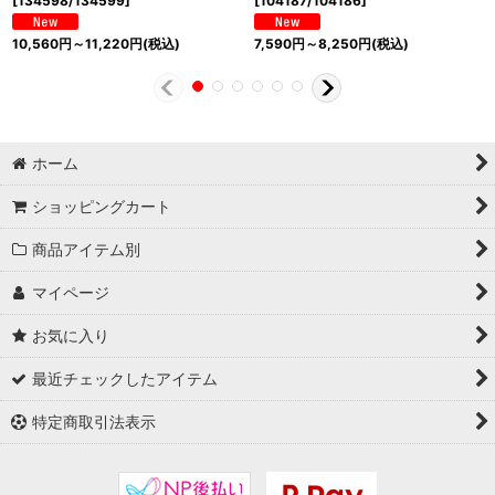
[
134598/134599
]
[
104187/104186
]
10,560
円
～11,220
円
(税込)
7,590
円
～8,250
円
(税込)
ホーム
ショッピングカート
商品アイテム別
マイページ
お気に入り
最近チェックしたアイテム
特定商取引法表示