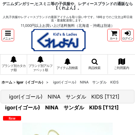
デニムダンガリー,ヒスミニ等の子供服や、レディースブランドの通販なら
【くれよん】。
人気子供服やレディースブランドの最新アイテムを取り扱い中です。18時までのご注文は即日発
送・最速配達致します。
11,000円以上お買い上げ送料無料（北海道・沖縄は別途）
メニュー
カート
ログイン
ブランド別カタカ
ブランド別アルフ
アイテム別検索
商品検索
ご利用案内
ナ順
ァベット順
ホーム
>
Igor（イゴール）
>
igor(イゴール) NINA サンダル KIDS
igor(イゴール) NINA サンダル KIDS
[
T121
]
igor(イゴール) NINA サンダル KIDS
[
T121
]