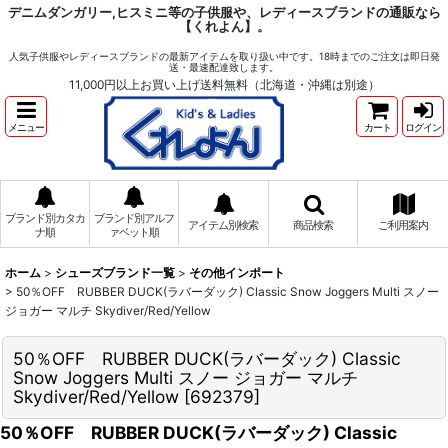
デニムダンガリー,ヒスミニ等の子供服や、レディースブランドの通販なら
【くれよん】。
人気子供服やレディースブランドの最新アイテムを取り扱い中です。18時までのご注文は即日発
送・最速配達致します。
11,000円以上お買い上げ送料無料（北海道・沖縄は別途）
メニュー
カート
ログイン
ブランド別カタカ
ブランド別アルフ
アイテム別検索
商品検索
ご利用案内
ナ順
ァベット順
ホーム
>
シューズブランド一覧
>
その他インポート
>
50％OFF RUBBER DUCK(ラバーダック) Classic Snow Joggers Multi スノー
ジョガー マルチ Skydiver/Red/Yellow
50％OFF RUBBER DUCK(ラバーダック) Classic
Snow Joggers Multi スノー ジョガー マルチ
Skydiver/Red/Yellow
[
692379
]
50％OFF RUBBER DUCK(ラバーダック) Classic