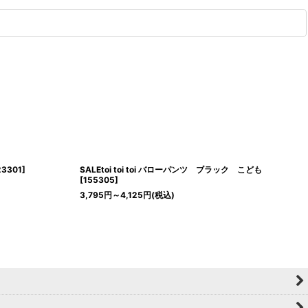
23301
]
SALEtoi toi toi バローパンツ ブラック こども
[
155305
]
3,795
円
～4,125
円
(税込)