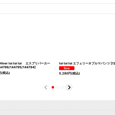
t Hiver toi toi toi エスプリパーカー
toi toi toi エフェリーネブルマパンツ
[
1
44796/144795/144794
]
円
(税込)
5,280
円
(税込)