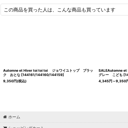
この商品を買った人は、こんな商品も買っています
Automne et Hiver toi toi toi ジョワイユトップ ブラッ
SALEAutomne e
ク おとな
[
144161/144160/144159
]
グレー こども
[
1
9,350
円
(税込)
4,345
円
～9,350
ホーム
ショッピングカート