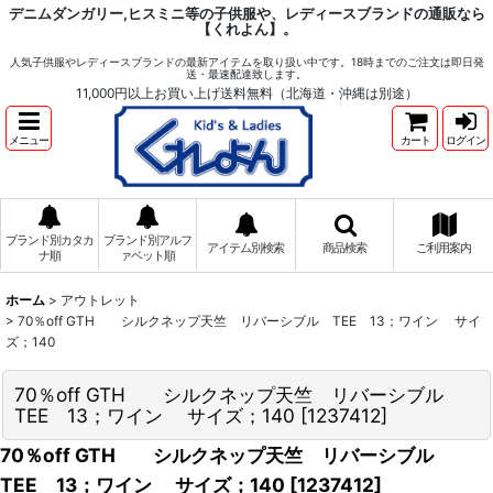
デニムダンガリー,ヒスミニ等の子供服や、レディースブランドの通販なら
【くれよん】。
人気子供服やレディースブランドの最新アイテムを取り扱い中です。18時までのご注文は即日発
送・最速配達致します。
11,000円以上お買い上げ送料無料（北海道・沖縄は別途）
メニュー
カート
ログイン
ブランド別カタカ
ブランド別アルフ
アイテム別検索
商品検索
ご利用案内
ナ順
ァベット順
ホーム
>
アウトレット
>
70％off GTH シルクネップ天竺 リバーシブル TEE 13；ワイン サイ
ズ；140
70％off GTH シルクネップ天竺 リバーシブル
TEE 13；ワイン サイズ；140
[
1237412
]
70％off GTH シルクネップ天竺 リバーシブル
TEE 13；ワイン サイズ；140
[
1237412
]