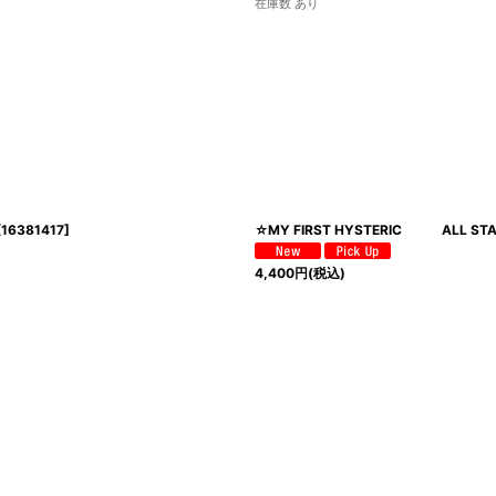
在庫数 あり
[
16381417
]
☆MY FIRST HYSTERIC ALL S
4,400
円
(税込)