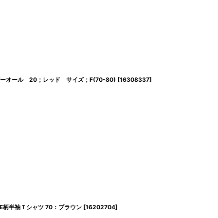
N カバーオール 20；レッド サイズ；F(70-80)
[
16308337
]
SWEETIE柄半袖Ｔシャツ 70：ブラウン
[
16202704
]