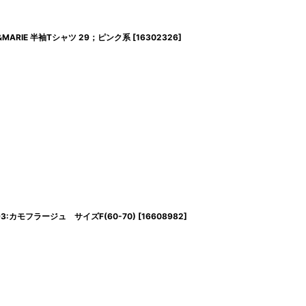
 BOB&MARIE 半袖Tシャツ 29；ピンク系
[
16302326
]
93:カモフラージュ サイズF(60-70)
[
16608982
]