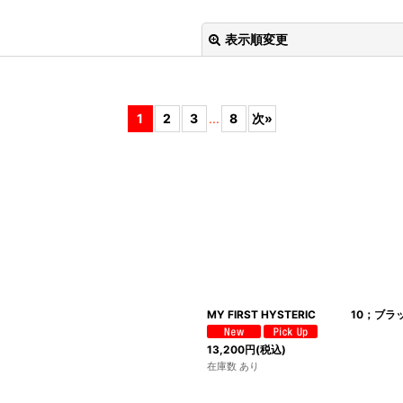
表示順変更
1
2
3
...
8
次
»
絞り込む
MY FIRST HYSTERIC 10；ブラ
13,200
円
(税込)
在庫数 あり