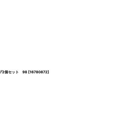
リップ2個セット 98
[
16780872
]