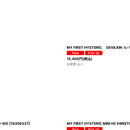
MY FIRST HYSTERIC DEVILKI
15,400
円
(税込)
在庫数 あり
-80)
[
16308337
]
MY FIRST HYSTERIC MINI HI! 