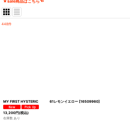
★sale商品はこちら☜
448
件
サブカテゴリ
:
表示数
:
並び順
:
MY FIRST HYSTERIC 61レモンイエロー
[
16509960
]
13,200
円
(税込)
在庫数 あり