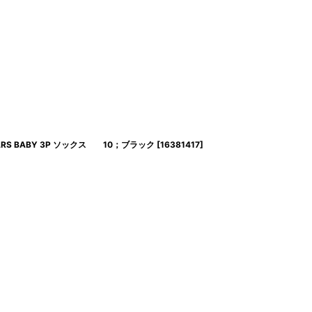
TARS BABY 3P ソックス 10；ブラック
[
16381417
]