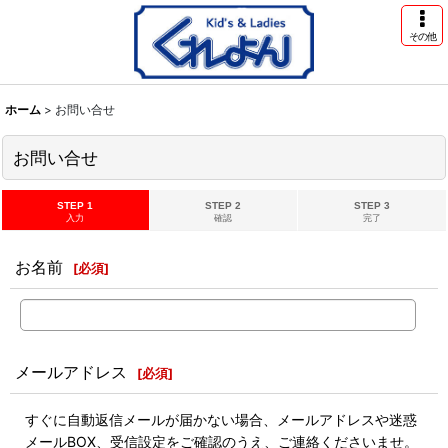
その他
ホーム
>
お問い合せ
お問い合せ
STEP 1
STEP 2
STEP 3
入力
確認
完了
お名前
[
必須
]
メールアドレス
[
必須
]
すぐに自動返信メールが届かない場合、メールアドレスや迷惑
メールBOX、受信設定をご確認のうえ、ご連絡くださいませ。