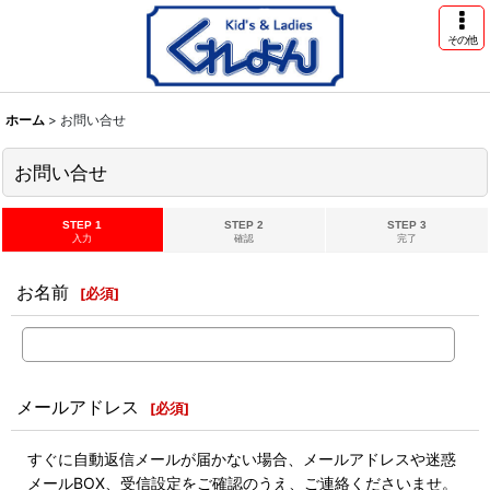
その他
ホーム
>
お問い合せ
お問い合せ
STEP 1
STEP 2
STEP 3
入力
確認
完了
お名前
[
必須
]
メールアドレス
[
必須
]
すぐに自動返信メールが届かない場合、メールアドレスや迷惑
メールBOX、受信設定をご確認のうえ、ご連絡くださいませ。