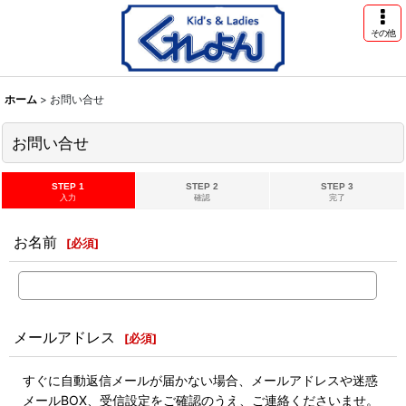
その他
ホーム
>
お問い合せ
お問い合せ
STEP 1
STEP 2
STEP 3
入力
確認
完了
お名前
[
必須
]
メールアドレス
[
必須
]
すぐに自動返信メールが届かない場合、メールアドレスや迷惑
メールBOX、受信設定をご確認のうえ、ご連絡くださいませ。