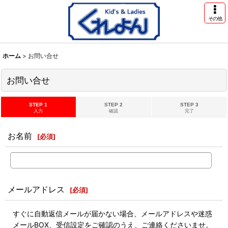
その他
ホーム
>
お問い合せ
お問い合せ
STEP 1
STEP 2
STEP 3
入力
確認
完了
お名前
[
必須
]
メールアドレス
[
必須
]
すぐに自動返信メールが届かない場合、メールアドレスや迷惑
メールBOX、受信設定をご確認のうえ、ご連絡くださいませ。