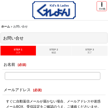
その他
ホーム
>
お問い合せ
お問い合せ
STEP 1
STEP 2
STEP 3
入力
確認
完了
お名前
[
必須
]
メールアドレス
[
必須
]
すぐに自動返信メールが届かない場合、メールアドレスや迷惑
メールBOX、受信設定をご確認のうえ、ご連絡くださいませ。