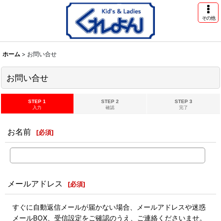
その他
ホーム
>
お問い合せ
お問い合せ
STEP 1
STEP 2
STEP 3
入力
確認
完了
お名前
[
必須
]
メールアドレス
[
必須
]
すぐに自動返信メールが届かない場合、メールアドレスや迷惑
メールBOX、受信設定をご確認のうえ、ご連絡くださいませ。