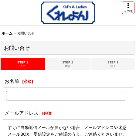
その他
ホーム
>
お問い合せ
お問い合せ
STEP 1
STEP 2
STEP 3
入力
確認
完了
お名前
[
必須
]
メールアドレス
[
必須
]
すぐに自動返信メールが届かない場合、メールアドレスや迷惑
メールBOX、受信設定をご確認のうえ、ご連絡くださいませ。