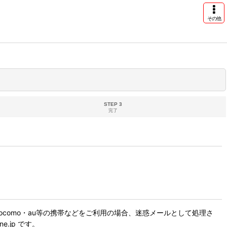
その他
STEP 3
完了
como・au等の携帯などをご利用の場合、迷惑メールとして処理さ
.jp です。