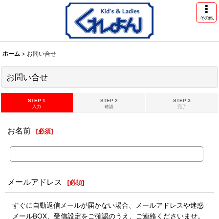
その他
ホーム
>
お問い合せ
お問い合せ
STEP 1
STEP 2
STEP 3
入力
確認
完了
お名前
[
必須
]
メールアドレス
[
必須
]
すぐに自動返信メールが届かない場合、メールアドレスや迷惑
メールBOX、受信設定をご確認のうえ、ご連絡くださいませ。