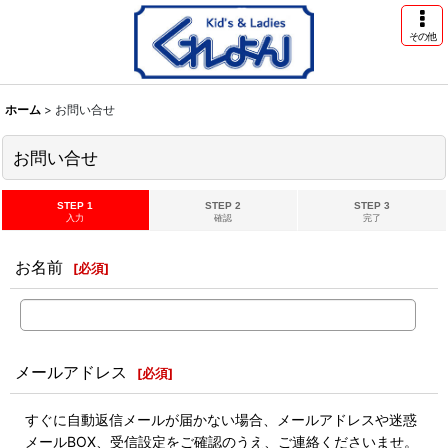
その他
ホーム
>
お問い合せ
お問い合せ
STEP 1
STEP 2
STEP 3
入力
確認
完了
お名前
[
必須
]
メールアドレス
[
必須
]
すぐに自動返信メールが届かない場合、メールアドレスや迷惑
メールBOX、受信設定をご確認のうえ、ご連絡くださいませ。