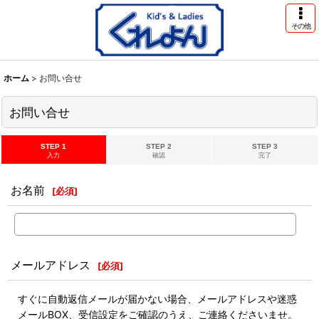
その他
ホーム
>
お問い合せ
お問い合せ
STEP 1
STEP 2
STEP 3
入力
確認
完了
お名前
[
必須
]
メールアドレス
[
必須
]
すぐに自動返信メールが届かない場合、メールアドレスや迷惑
メールBOX、受信設定をご確認のうえ、ご連絡くださいませ。