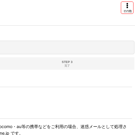
その他
STEP 3
完了
como・au等の携帯などをご利用の場合、迷惑メールとして処理さ
.jp です。