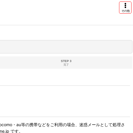
その他
STEP 3
完了
como・au等の携帯などをご利用の場合、迷惑メールとして処理さ
.jp です。