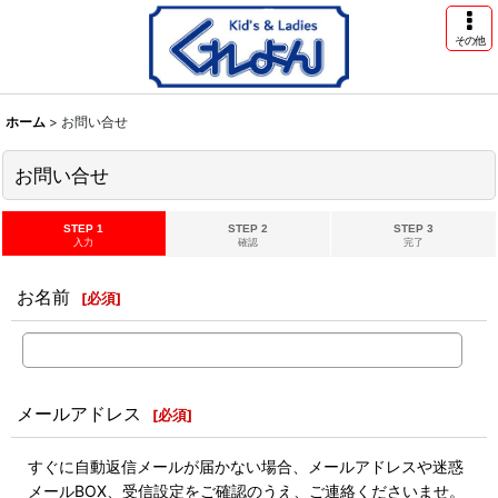
その他
ホーム
>
お問い合せ
お問い合せ
STEP 1
STEP 2
STEP 3
入力
確認
完了
お名前
[
必須
]
メールアドレス
[
必須
]
すぐに自動返信メールが届かない場合、メールアドレスや迷惑
メールBOX、受信設定をご確認のうえ、ご連絡くださいませ。