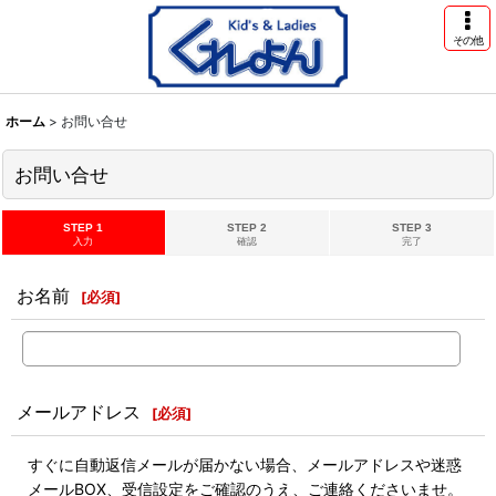
その他
ホーム
>
お問い合せ
お問い合せ
STEP 1
STEP 2
STEP 3
入力
確認
完了
お名前
[
必須
]
メールアドレス
[
必須
]
すぐに自動返信メールが届かない場合、メールアドレスや迷惑
メールBOX、受信設定をご確認のうえ、ご連絡くださいませ。