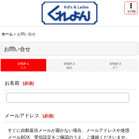
その他
ホーム
>
お問い合せ
お問い合せ
STEP 1
STEP 2
STEP 3
入力
確認
完了
お名前
[
必須
]
メールアドレス
[
必須
]
すぐに自動返信メールが届かない場合、メールアドレスや迷惑
メールBOX、受信設定をご確認のうえ、ご連絡くださいませ。