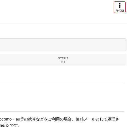
その他
STEP 3
完了
como・au等の携帯などをご利用の場合、迷惑メールとして処理さ
.jp です。