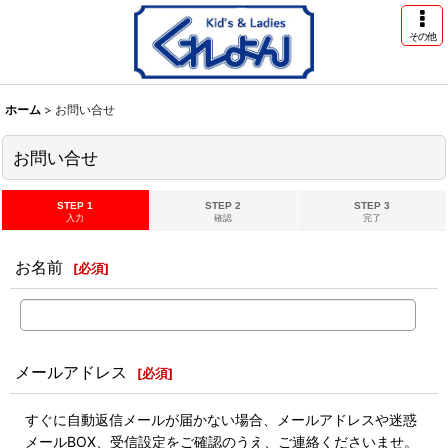
その他
ホーム
>
お問い合せ
お問い合せ
STEP 1
STEP 2
STEP 3
入力
確認
完了
お名前
[
必須
]
メールアドレス
[
必須
]
すぐに自動返信メールが届かない場合、メールアドレスや迷惑
メールBOX、受信設定をご確認のうえ、ご連絡くださいませ。