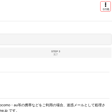
その他
STEP 3
完了
como・au等の携帯などをご利用の場合、迷惑メールとして処理さ
.jp です。