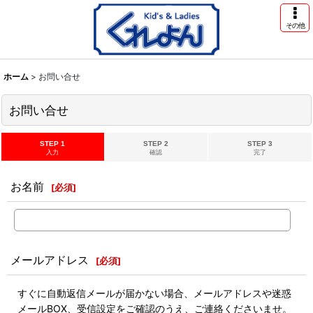
その他
ホーム
>
お問い合せ
お問い合せ
STEP 1
STEP 2
STEP 3
入力
確認
完了
お名前
[
必須
]
メールアドレス
[
必須
]
すぐに自動返信メールが届かない場合、メールアドレスや迷惑
メールBOX、受信設定をご確認のうえ、ご連絡くださいませ。