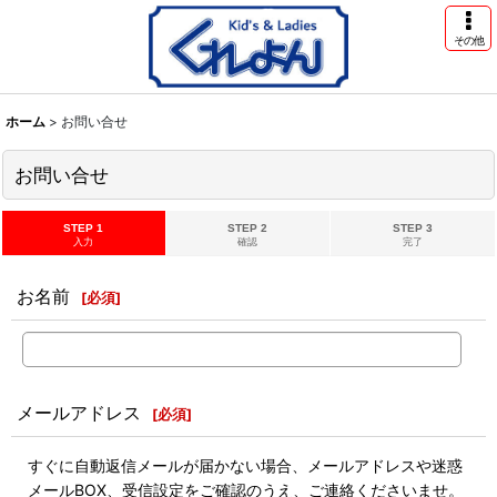
その他
ホーム
>
お問い合せ
お問い合せ
STEP 1
STEP 2
STEP 3
入力
確認
完了
お名前
[
必須
]
メールアドレス
[
必須
]
すぐに自動返信メールが届かない場合、メールアドレスや迷惑
メールBOX、受信設定をご確認のうえ、ご連絡くださいませ。