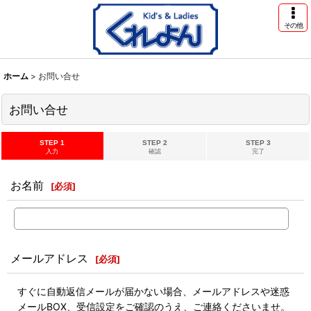
その他
ホーム
>
お問い合せ
お問い合せ
STEP 1
STEP 2
STEP 3
入力
確認
完了
お名前
[
必須
]
メールアドレス
[
必須
]
すぐに自動返信メールが届かない場合、メールアドレスや迷惑
メールBOX、受信設定をご確認のうえ、ご連絡くださいませ。